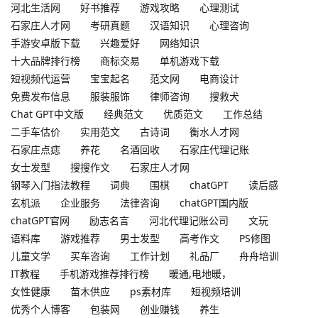
河北生活网
好书推荐
游戏攻略
心理测试
石家庄人才网
考研真题
汉语知识
心理咨询
手游安卓版下载
兴趣爱好
网络知识
十大品牌排行榜
商标交易
单机游戏下载
短视频代运营
宝宝起名
范文网
电商设计
免费发布信息
服装服饰
律师咨询
搜救犬
Chat GPT中文版
经典范文
优质范文
工作总结
二手车估价
实用范文
古诗词
衡水人才网
石家庄点痣
养花
名酒回收
石家庄代理记账
女士发型
搜搜作文
石家庄人才网
钢琴入门指法教程
词典
围棋
chatGPT
读后感
玄机派
企业服务
法律咨询
chatGPT国内版
chatGPT官网
励志名言
河北代理记账公司
文玩
语料库
游戏推荐
男士发型
高考作文
PS修图
儿童文学
买车咨询
工作计划
礼品厂
舟舟培训
IT教程
手机游戏推荐排行榜
暖通,电地暖，
女性健康
苗木供应
ps素材库
短视频培训
优秀个人博客
包装网
创业赚钱
养生