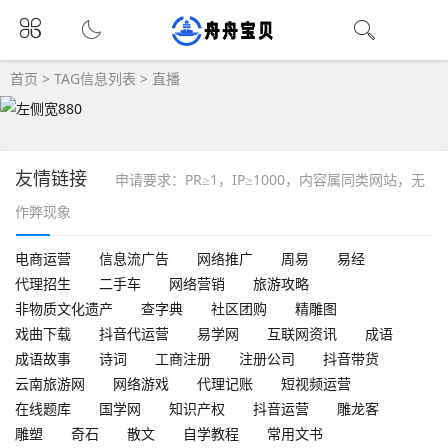
首页
> TAG信息列表 > 直播
友情链接
申请要求：PR≥1，IP≥1000，内容属同类网站，无
作弊现象
电商运营
信息流广告
网络推广
周易
易经
代理招生
二手车
网络营销
旅游攻略
非物质文化遗产
查字典
社区团购
精雕图
戏曲下载
抖音代运营
易学网
互联网资讯
成语
成语故事
诗词
工商注册
注册公司
抖音带货
云南旅游网
网络游戏
代理记账
短视频运营
在线题库
国学网
知识产权
抖音运营
雕龙客
雕塑
奇石
散文
自学教程
常用文书