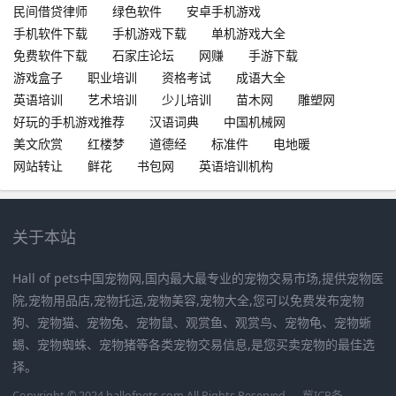
民间借贷律师
绿色软件
安卓手机游戏
手机软件下载
手机游戏下载
单机游戏大全
免费软件下载
石家庄论坛
网赚
手游下载
游戏盒子
职业培训
资格考试
成语大全
英语培训
艺术培训
少儿培训
苗木网
雕塑网
好玩的手机游戏推荐
汉语词典
中国机械网
美文欣赏
红楼梦
道德经
标准件
电地暖
网站转让
鲜花
书包网
英语培训机构
关于本站
Hall of pets中国宠物网,国内最大最专业的宠物交易市场,提供宠物医
院,宠物用品店,宠物托运,宠物美容,宠物大全,您可以免费发布宠物
狗、宠物猫、宠物兔、宠物鼠、观赏鱼、观赏鸟、宠物龟、宠物蜥
蜴、宠物蜘蛛、宠物猪等各类宠物交易信息,是您买卖宠物的最佳选
择。
Copyright © 2024 hallofpets.com All Rights Reserved.
冀ICP备