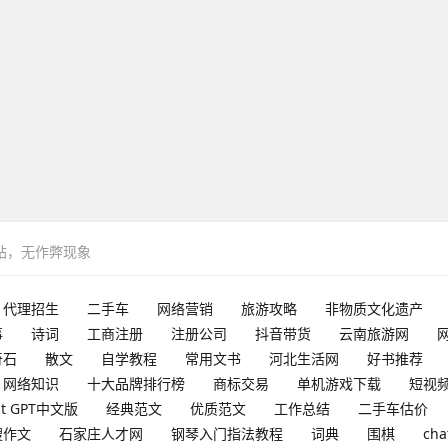
网站，无作弊现象
代理招生
二手车
网络营销
旅游攻略
非物质文化遗产
事
诗词
工商注册
注册公司
抖音带货
云南旅游网
奇石
散文
自学教程
常用文书
河北生活网
好书推荐
网络知识
十大品牌排行榜
商标交易
单机游戏下载
短视
at GPT中文版
经典范文
优质范文
工作总结
二手车估价
搜作文
石家庄人才网
钢琴入门指法教程
词典
围棋
cha