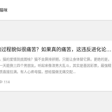
猫咪
为啥猫交配的过程貌似很痛苦？如果真的痛苦，这违反进化论吗？
，猫的爱情到底图啥？猫不会算排卵期，只能让身体替它算。更绝的是，
一天能换三四个男朋友。听起来像渣男大乱斗，其实是基因彩票，最强精
质直接拉满。有人心疼母猫，想给猫做无痛交配...
114