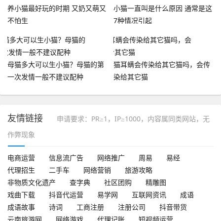
养小猫最好玩的时期 又奶又萌又
小猫一直叫是什么原因 通常是这
不怕生
7种情况引起
母猫多大可以生小猫？母猫的第
猫耳螨会传染给其它猫吗，会传
一次发情一般不建议配种
染给其它猫
友情链接
申请要求：PR≥1，IP≥1000，内容属同类网站，无
作弊现象
电商运营
信息流广告
网络推广
周易
易经
代理招生
二手车
网络营销
旅游攻略
非物质文化遗产
查字典
社区团购
精雕图
戏曲下载
抖音代运营
易学网
互联网资讯
成语
成语故事
诗词
工商注册
注册公司
抖音带货
云南旅游网
网络游戏
代理记账
短视频运营