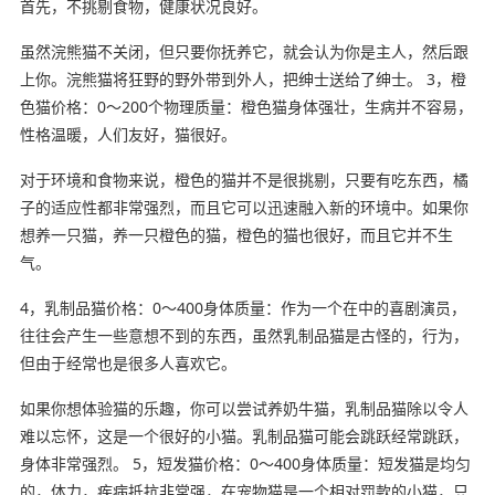
首先，不挑剔食物，健康状况良好。
虽然浣熊猫不关闭，但只要你抚养它，就会认为你是主人，然后跟
上你。浣熊猫将狂野的野外带到外人，把绅士送给了绅士。 3，橙
色猫价格：0〜200个物理质量：橙色猫身体强壮，生病并不容易，
性格温暖，人们友好，猫很好。
对于环境和食物来说，橙色的猫并不是很挑剔，只要有吃东西，橘
子的适应性都非常强烈，而且它可以迅速融入新的环境中。如果你
想养一只猫，养一只橙色的猫，橙色的猫也很好，而且它并不生
气。
4，乳制品猫价格：0〜400身体质量：作为一个在中的喜剧演员，
往往会产生一些意想不到的东西，虽然乳制品猫是古怪的，行为，
但由于经常也是很多人喜欢它。
如果你想体验猫的乐趣，你可以尝试养奶牛猫，乳制品猫除以令人
难以忘怀，这是一个很好的小猫。乳制品猫可能会跳跃经常跳跃，
身体非常强烈。 5，短发猫价格：0〜400身体质量：短发猫是均匀
的，体力，疾病抵抗非常强，在宠物猫是一个相对罚款的小猫，只