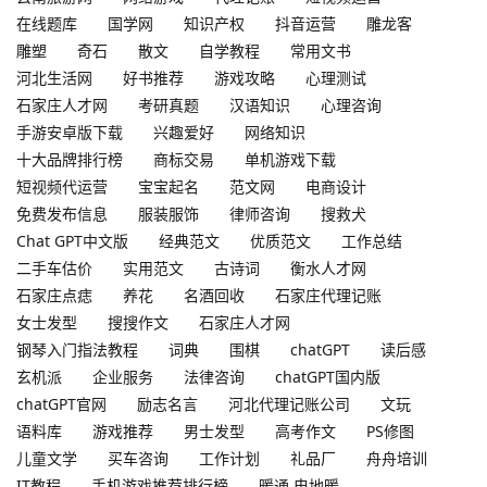
在线题库
国学网
知识产权
抖音运营
雕龙客
雕塑
奇石
散文
自学教程
常用文书
河北生活网
好书推荐
游戏攻略
心理测试
石家庄人才网
考研真题
汉语知识
心理咨询
手游安卓版下载
兴趣爱好
网络知识
十大品牌排行榜
商标交易
单机游戏下载
短视频代运营
宝宝起名
范文网
电商设计
免费发布信息
服装服饰
律师咨询
搜救犬
Chat GPT中文版
经典范文
优质范文
工作总结
二手车估价
实用范文
古诗词
衡水人才网
石家庄点痣
养花
名酒回收
石家庄代理记账
女士发型
搜搜作文
石家庄人才网
钢琴入门指法教程
词典
围棋
chatGPT
读后感
玄机派
企业服务
法律咨询
chatGPT国内版
chatGPT官网
励志名言
河北代理记账公司
文玩
语料库
游戏推荐
男士发型
高考作文
PS修图
儿童文学
买车咨询
工作计划
礼品厂
舟舟培训
IT教程
手机游戏推荐排行榜
暖通,电地暖，