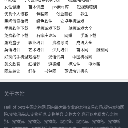
女性健康
苗木供应
ps素材库
短视频培训
优秀个人博客
包装网
创业赚钱
养生
民间借贷律师
绿色软件
安卓手机游戏
手机软件下载
手机游戏下载
单机游戏大全
免费软件下载
石家庄论坛
网赚
手游下载
游戏盒子
职业培训
资格考试
成语大全
英语培训
艺术培训
少儿培训
苗木网
雕塑网
好玩的手机游戏推荐
汉语词典
中国机械网
美文欣赏
红楼梦
道德经
标准件
电地暖
网站转让
鲜花
书包网
英语培训机构
关于本站
Hall of pets中国宠物网,国内最大最专业的宠物交易市场,提供宠物医
院,宠物用品店,宠物托运,宠物美容,宠物大全,您可以免费发布宠物
狗、宠物猫、宠物兔、宠物鼠、观赏鱼、观赏鸟、宠物龟、宠物蜥