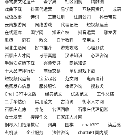
非物质文化遗产
查字典
社区团购
精雕图
戏曲下载
抖音代运营
易学网
互联网资讯
成语
成语故事
诗词
工商注册
注册公司
抖音带货
云南旅游网
网络游戏
代理记账
短视频运营
在线题库
国学网
知识产权
抖音运营
雕龙客
雕塑
奇石
散文
自学教程
常用文书
河北生活网
好书推荐
游戏攻略
心理测试
石家庄人才网
考研真题
汉语知识
心理咨询
手游安卓版下载
兴趣爱好
网络知识
十大品牌排行榜
商标交易
单机游戏下载
短视频代运营
宝宝起名
范文网
电商设计
免费发布信息
服装服饰
律师咨询
搜救犬
Chat GPT中文版
经典范文
优质范文
工作总结
二手车估价
实用范文
古诗词
衡水人才网
石家庄点痣
养花
名酒回收
石家庄代理记账
女士发型
搜搜作文
石家庄人才网
钢琴入门指法教程
词典
围棋
chatGPT
读后感
玄机派
企业服务
法律咨询
chatGPT国内版