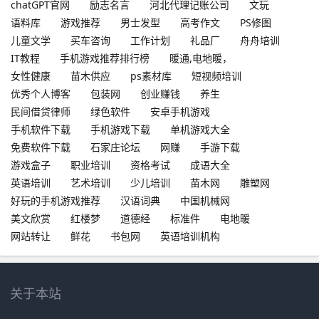
chatGPT官网
励志名言
河北代理记账公司
文玩
语料库
游戏推荐
男士发型
高考作文
PS修图
儿童文学
买车咨询
工作计划
礼品厂
舟舟培训
IT教程
手机游戏推荐排行榜
暖通,电地暖，
女性健康
苗木供应
ps素材库
短视频培训
优秀个人博客
包装网
创业赚钱
养生
民间借贷律师
绿色软件
安卓手机游戏
手机软件下载
手机游戏下载
单机游戏大全
免费软件下载
石家庄论坛
网赚
手游下载
游戏盒子
职业培训
资格考试
成语大全
英语培训
艺术培训
少儿培训
苗木网
雕塑网
好玩的手机游戏推荐
汉语词典
中国机械网
美文欣赏
红楼梦
道德经
标准件
电地暖
网站转让
鲜花
书包网
英语培训机构
关于本站