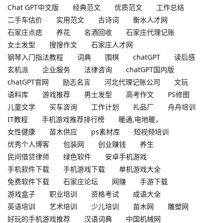
Chat GPT中文版
经典范文
优质范文
工作总结
二手车估价
实用范文
古诗词
衡水人才网
石家庄点痣
养花
名酒回收
石家庄代理记账
女士发型
搜搜作文
石家庄人才网
钢琴入门指法教程
词典
围棋
chatGPT
读后感
玄机派
企业服务
法律咨询
chatGPT国内版
chatGPT官网
励志名言
河北代理记账公司
文玩
语料库
游戏推荐
男士发型
高考作文
PS修图
儿童文学
买车咨询
工作计划
礼品厂
舟舟培训
IT教程
手机游戏推荐排行榜
暖通,电地暖，
女性健康
苗木供应
ps素材库
短视频培训
优秀个人博客
包装网
创业赚钱
养生
民间借贷律师
绿色软件
安卓手机游戏
手机软件下载
手机游戏下载
单机游戏大全
免费软件下载
石家庄论坛
网赚
手游下载
游戏盒子
职业培训
资格考试
成语大全
英语培训
艺术培训
少儿培训
苗木网
雕塑网
好玩的手机游戏推荐
汉语词典
中国机械网