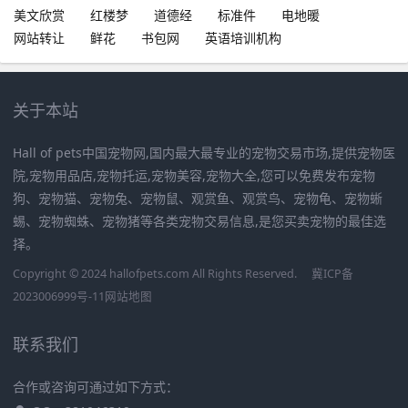
美文欣赏
红楼梦
道德经
标准件
电地暖
网站转让
鲜花
书包网
英语培训机构
关于本站
Hall of pets中国宠物网,国内最大最专业的宠物交易市场,提供宠物医
院,宠物用品店,宠物托运,宠物美容,宠物大全,您可以免费发布宠物
狗、宠物猫、宠物兔、宠物鼠、观赏鱼、观赏鸟、宠物龟、宠物蜥
蜴、宠物蜘蛛、宠物猪等各类宠物交易信息,是您买卖宠物的最佳选
择。
Copyright © 2024 hallofpets.com All Rights Reserved.
冀ICP备
2023006999号-11
网站地图
联系我们
合作或咨询可通过如下方式：