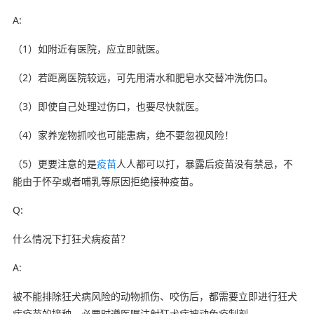
A:
（1）如附近有医院，应立即就医。
（2）若距离医院较远，可先用清水和肥皂水交替冲洗伤口。
（3）即使自己处理过伤口，也要尽快就医。
（4）家养宠物抓咬也可能患病，绝不要忽视风险！
（5）更要注意的是
疫苗
人人都可以打，暴露后疫苗没有禁忌，不
能由于怀孕或者哺乳等原因拒绝接种疫苗。
Q:
什么情况下打狂犬病疫苗？
A:
被不能排除狂犬病风险的动物抓伤、咬伤后，都需要立即进行狂犬
病疫苗的接种，必要时遵医嘱注射狂犬病被动免疫制剂。