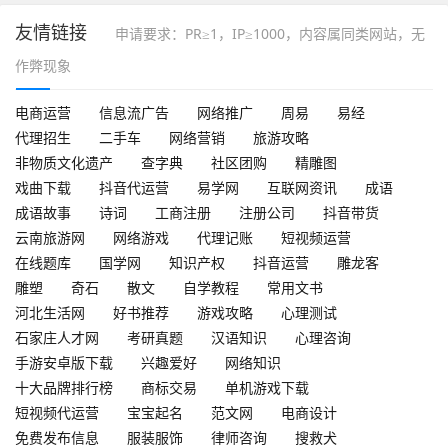
友情链接
申请要求：PR≥1，IP≥1000，内容属同类网站，无
作弊现象
电商运营
信息流广告
网络推广
周易
易经
代理招生
二手车
网络营销
旅游攻略
非物质文化遗产
查字典
社区团购
精雕图
戏曲下载
抖音代运营
易学网
互联网资讯
成语
成语故事
诗词
工商注册
注册公司
抖音带货
云南旅游网
网络游戏
代理记账
短视频运营
在线题库
国学网
知识产权
抖音运营
雕龙客
雕塑
奇石
散文
自学教程
常用文书
河北生活网
好书推荐
游戏攻略
心理测试
石家庄人才网
考研真题
汉语知识
心理咨询
手游安卓版下载
兴趣爱好
网络知识
十大品牌排行榜
商标交易
单机游戏下载
短视频代运营
宝宝起名
范文网
电商设计
免费发布信息
服装服饰
律师咨询
搜救犬