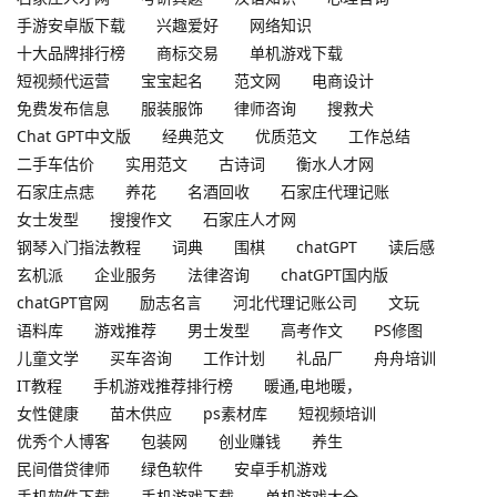
手游安卓版下载
兴趣爱好
网络知识
十大品牌排行榜
商标交易
单机游戏下载
短视频代运营
宝宝起名
范文网
电商设计
免费发布信息
服装服饰
律师咨询
搜救犬
Chat GPT中文版
经典范文
优质范文
工作总结
二手车估价
实用范文
古诗词
衡水人才网
石家庄点痣
养花
名酒回收
石家庄代理记账
女士发型
搜搜作文
石家庄人才网
钢琴入门指法教程
词典
围棋
chatGPT
读后感
玄机派
企业服务
法律咨询
chatGPT国内版
chatGPT官网
励志名言
河北代理记账公司
文玩
语料库
游戏推荐
男士发型
高考作文
PS修图
儿童文学
买车咨询
工作计划
礼品厂
舟舟培训
IT教程
手机游戏推荐排行榜
暖通,电地暖，
女性健康
苗木供应
ps素材库
短视频培训
优秀个人博客
包装网
创业赚钱
养生
民间借贷律师
绿色软件
安卓手机游戏
手机软件下载
手机游戏下载
单机游戏大全