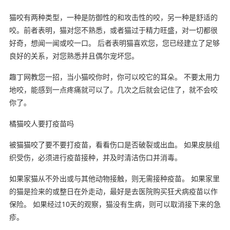
猫咬有两种类型，一种是防御性的和攻击性的咬，另一种是舒适的
咬。前者表明，猫对您不熟悉，或者猫过于精力旺盛，对一切都很
好奇，想闻一闻或咬一口。 后者表明猫喜欢您，您已经建立了足够
良好的关系，对您熟悉并且偶尔宠坏您。
趣丁网教您一招，当小猫咬你时，你可以咬它的耳朵。 不要太用力
地咬，能感到一点疼痛就可以了。几次之后就会记住了，就不会咬
你了。
橘猫咬人要打疫苗吗
被猫猫咬了要不要打疫苗，看看伤口是否破裂或出血。 如果皮肤组
织受伤，必须进行疫苗接种，并及时清洁伤口并消毒。
如果家猫从不外出或与其他动物接触，则无需接种疫苗。 如果家里
的猫是捡来的或整日在外走动，最好是去医院购买狂犬病疫苗以作
保险。 如果经过10天的观察，猫没有生病，则可以取消接下来的急
疹。