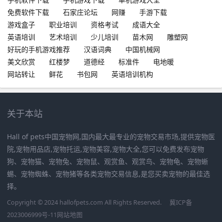
免费软件下载
石家庄论坛
网赚
手游下载
游戏盒子
职业培训
资格考试
成语大全
英语培训
艺术培训
少儿培训
苗木网
雕塑网
好玩的手机游戏推荐
汉语词典
中国机械网
美文欣赏
红楼梦
道德经
标准件
电地暖
网站转让
鲜花
书包网
英语培训机构
关于本站
Hall of pets中国宠物网,国内最大最专业的宠物交易市场,提供宠物医
院,宠物用品店,宠物托运,宠物美容,宠物大全,您可以免费发布宠物
狗、宠物猫、宠物兔、宠物鼠、观赏鱼、观赏鸟、宠物龟、宠物蜥
蜴、宠物蜘蛛、宠物猪等各类宠物交易信息,是您买卖宠物的最佳选
择。
Copyright © 2024 hallofpets.com All Rights Reserved.
冀ICP备
2023006999号-11
网站地图