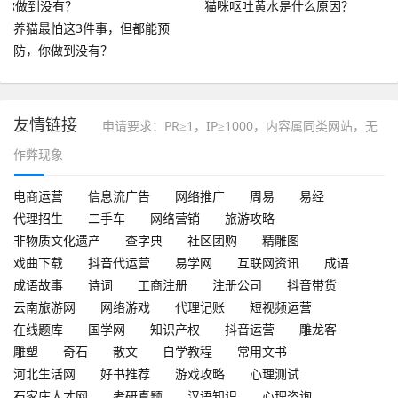
猫咪呕吐黄水是什么原因？
养猫最怕这3件事，但都能预
防，你做到没有？
友情链接
申请要求：PR≥1，IP≥1000，内容属同类网站，无
作弊现象
电商运营
信息流广告
网络推广
周易
易经
代理招生
二手车
网络营销
旅游攻略
非物质文化遗产
查字典
社区团购
精雕图
戏曲下载
抖音代运营
易学网
互联网资讯
成语
成语故事
诗词
工商注册
注册公司
抖音带货
云南旅游网
网络游戏
代理记账
短视频运营
在线题库
国学网
知识产权
抖音运营
雕龙客
雕塑
奇石
散文
自学教程
常用文书
河北生活网
好书推荐
游戏攻略
心理测试
石家庄人才网
考研真题
汉语知识
心理咨询