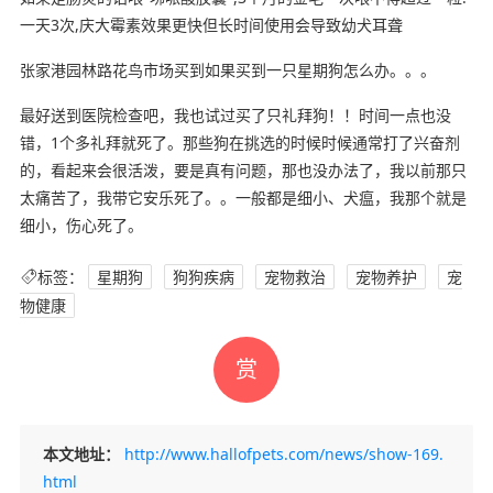
一天3次,庆大霉素效果更快但长时间使用会导致幼犬耳聋
张家港园林路花鸟市场买到如果买到一只星期狗怎么办。。。
最好送到医院检查吧，我也试过买了只礼拜狗！！时间一点也没
错，1个多礼拜就死了。那些狗在挑选的时候时候通常打了兴奋剂
的，看起来会很活泼，要是真有问题，那也没办法了，我以前那只
太痛苦了，我带它安乐死了。。一般都是细小、犬瘟，我那个就是
细小，伤心死了。
标签：
星期狗
狗狗疾病
宠物救治
宠物养护
宠
物健康
赏
本文地址：
http://www.hallofpets.com/news/show-169.
html