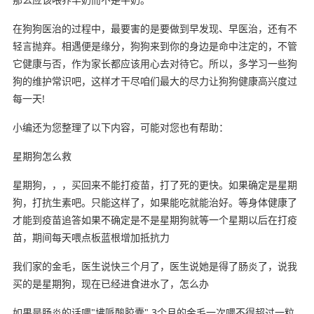
在狗狗医治的过程中，最要害的是要做到早发现、早医治，还有不
轻言抛弃。相遇便是缘分，狗狗来到你的身边是命中注定的，不管
它健康与否，作为家长都应该用心去对待它。所以，多学习一些狗
狗的维护常识吧，这样才干尽咱们最大的尽力让狗狗健康高兴度过
每一天!
小编还为您整理了以下内容，可能对您也有帮助：
星期狗怎么救
星期狗，，，买回来不能打疫苗，打了死的更快。如果确定是星期
狗，打抗生素吧。只能这样了，如果能吃就能治好。等身体健康了
才能到疫苗追答如果不确定是不是星期狗就等一个星期以后在打疫
苗，期间每天喂点板蓝根增加抵抗力
我们家的金毛，医生说快三个月了，医生说她是得了肠炎了，说我
买的是星期狗，现在已经进食进水了，怎么办
如果是肠炎的话喂"坲哌酸胶囊",3个月的金毛一次喂不得超过一粒.