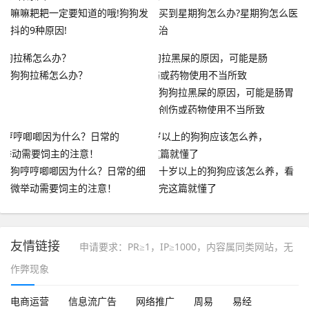
嘛嘛耙耙一定要知道的哦!狗狗发
买到星期狗怎么办?星期狗怎么医
抖的9种原因!
治
狗狗拉稀怎么办？
狗狗拉黑屎的原因，可能是肠胃
创伤或药物使用不当所致
狗哼哼唧唧因为什么？日常的细
十岁以上的狗狗应该怎么养，看
微举动需要饲主的注意！
完这篇就懂了
友情链接
申请要求：PR≥1，IP≥1000，内容属同类网站，无
作弊现象
电商运营
信息流广告
网络推广
周易
易经