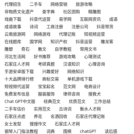
代理招生
二手车
网络营销
旅游攻略
非物质文化遗产
查字典
社区团购
精雕图
戏曲下载
抖音代运营
易学网
互联网资讯
成语
成语故事
诗词
工商注册
注册公司
抖音带货
云南旅游网
网络游戏
代理记账
短视频运营
在线题库
国学网
知识产权
抖音运营
雕龙客
雕塑
奇石
散文
自学教程
常用文书
河北生活网
好书推荐
游戏攻略
心理测试
石家庄人才网
考研真题
汉语知识
心理咨询
手游安卓版下载
兴趣爱好
网络知识
十大品牌排行榜
商标交易
单机游戏下载
短视频代运营
宝宝起名
范文网
电商设计
免费发布信息
服装服饰
律师咨询
搜救犬
Chat GPT中文版
经典范文
优质范文
工作总结
二手车估价
实用范文
古诗词
衡水人才网
石家庄点痣
养花
名酒回收
石家庄代理记账
女士发型
搜搜作文
石家庄人才网
钢琴入门指法教程
词典
围棋
chatGPT
读后感