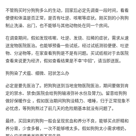
不管购买时分狗狗多么的生动，回家后必定先调查一段时间，看看
便便和体温是否正常，是否有吐逆、咳嗽等症状。刚买到的小狗狗
制止洗澡、出门，也不能够与其他动物处在同一个房间。
在调查期间，假如发现咳嗽、吐逆、发烧、拉稀的症状，需求从速
送宠物医院医治。也能够预备一些试纸，经过试纸测验便便、吐逆
物、分泌物等，在家查看狗狗是不是有问题。买试纸相对于去医院
查看来说更为经济，假如查看结果是不幸“中招”，请当即送医。
狗狗染了犬瘟、细微、冠状怎么办
必定是要先医治了。把狗狗送到当地宠物医院医治，期间要做到肯
定的禁水、禁食(医院会给狗狗输液弥补水份及膂力)。留意给狗狗
做好保暖作业 ，假如医治期间狗狗没精力、嗜睡，归于正常现象不
必忧虑，等狗狗熬过了前几天的危险期基本就没有问题了。
最终，买回来的狗狗一般会呈现贫血和养分不良，能够买点肝精和
养分膏，少食多餐，一次不能够喂太多。假如狗狗太小需求喂奶，
那么应该喂养羊奶而不是牛奶。