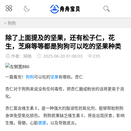
>
狗狗
️除了上面提及的坚果，还有松子仁，花
生，芝麻等等都是狗狗可以吃的坚果种类
作者：网络
2025-06-20 01:06:03
235
一篇看完！
狗狗
可以吃的
坚果
有哪些。️杏仁
️杏仁对于狗狗来说没有任何毒性，把杏仁磨成粉状的话将更易于消
化。
️杏仁富含维生素 E，是一种强大的脂溶性抗氧化剂，能够帮助狗狗
身体免受氧化损伤。 狗狗若果缺乏维生素 E，将会出现厌食，影响
生殖，骨骼，心脏
健康
，以及导致皮炎。