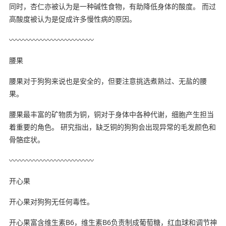
️同时，杏仁亦被认为是一种碱性食物，有助降低身体的酸度。 而过
高酸度被认为是促成许多慢性病的原因。
〰️〰️〰️〰️〰️〰️〰️〰️〰️〰️〰️〰️
️腰果
️腰果对于狗狗来说也是安全的，但要注意挑选煮熟过、无盐的腰
果。
️腰果最丰富的矿物质为铜，铜对于身体中各种代谢，细胞产生担当
着重要的角色。 研究指出，缺乏铜的狗狗会出现异常的毛发颜色和
骨骼症状。
〰️〰️〰️〰️〰️〰️〰️〰️〰️〰️〰️〰️
️开心果
️开心果对狗狗无任何毒性。
️开心果富含维生素B6，维生素B6负责制成葡萄糖，红血球和调节神