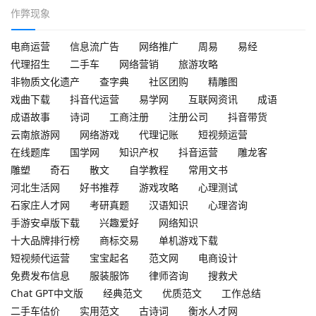
作弊现象
电商运营
信息流广告
网络推广
周易
易经
代理招生
二手车
网络营销
旅游攻略
非物质文化遗产
查字典
社区团购
精雕图
戏曲下载
抖音代运营
易学网
互联网资讯
成语
成语故事
诗词
工商注册
注册公司
抖音带货
云南旅游网
网络游戏
代理记账
短视频运营
在线题库
国学网
知识产权
抖音运营
雕龙客
雕塑
奇石
散文
自学教程
常用文书
河北生活网
好书推荐
游戏攻略
心理测试
石家庄人才网
考研真题
汉语知识
心理咨询
手游安卓版下载
兴趣爱好
网络知识
十大品牌排行榜
商标交易
单机游戏下载
短视频代运营
宝宝起名
范文网
电商设计
免费发布信息
服装服饰
律师咨询
搜救犬
Chat GPT中文版
经典范文
优质范文
工作总结
二手车估价
实用范文
古诗词
衡水人才网