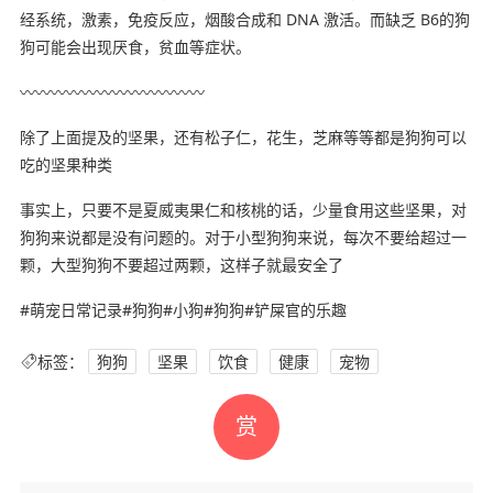
经系统，激素，免疫反应，烟酸合成和 DNA 激活。而缺乏 B6的狗
狗可能会出现厌食，贫血等症状。
〰️〰️〰️〰️〰️〰️〰️〰️〰️〰️〰️〰️
️除了上面提及的坚果，还有松子仁，花生，芝麻等等都是狗狗可以
吃的坚果种类
事实上，只要不是夏威夷果仁和核桃的话，少量食用这些坚果，对
狗狗来说都是没有问题的。对于小型狗狗来说，每次不要给超过一
颗，大型狗狗不要超过两颗，这样子就最安全了️
#萌宠日常记录#狗狗#小狗#狗狗#铲屎官的乐趣
标签：
狗狗
坚果
饮食
健康
宠物
赏