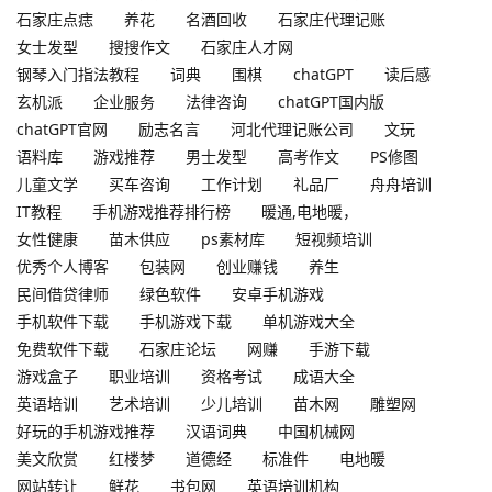
石家庄点痣
养花
名酒回收
石家庄代理记账
女士发型
搜搜作文
石家庄人才网
钢琴入门指法教程
词典
围棋
chatGPT
读后感
玄机派
企业服务
法律咨询
chatGPT国内版
chatGPT官网
励志名言
河北代理记账公司
文玩
语料库
游戏推荐
男士发型
高考作文
PS修图
儿童文学
买车咨询
工作计划
礼品厂
舟舟培训
IT教程
手机游戏推荐排行榜
暖通,电地暖，
女性健康
苗木供应
ps素材库
短视频培训
优秀个人博客
包装网
创业赚钱
养生
民间借贷律师
绿色软件
安卓手机游戏
手机软件下载
手机游戏下载
单机游戏大全
免费软件下载
石家庄论坛
网赚
手游下载
游戏盒子
职业培训
资格考试
成语大全
英语培训
艺术培训
少儿培训
苗木网
雕塑网
好玩的手机游戏推荐
汉语词典
中国机械网
美文欣赏
红楼梦
道德经
标准件
电地暖
网站转让
鲜花
书包网
英语培训机构