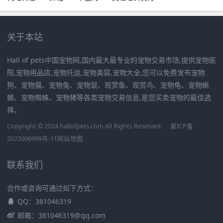
关于本站
Hall of pets中国宠物网,国内最大最专业的宠物交易市场,提供宠物医
院,宠物用品店,宠物托运,宠物美容,宠物大全,您可以免费发布宠物
狗、宠物猫、宠物兔、宠物鼠、观赏鱼、观赏鸟、宠物龟、宠物蜥
蜴、宠物蜘蛛、宠物猪等各类宠物交易信息,是您买卖宠物的最佳选
择。
Copyright © 2024 hallofpets.com All Rights Reserved.
冀ICP备
2023006999号-11
网站地图
联系我们
合作或咨询可通过如下方式：
QQ：381046319
邮箱：381046319@qq.com