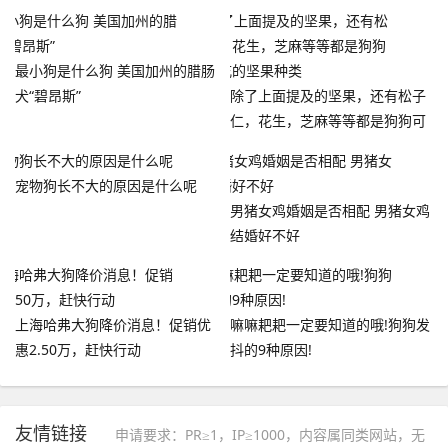
最小狗是什么狗 美国加州的腊肠
犬“碧昂斯”
️除了上面提及的坚果，还有松子
仁，花生，芝麻等等都是狗狗可
以吃的坚果种类
宠物狗长不大的原因是什么呢
男猪女鸡婚姻是否相配 男猪女鸡
结婚好不好
上海哈弗大狗降价消息！促销优
嘛嘛耙耙一定要知道的哦!狗狗发
惠2.50万，赶快行动
抖的9种原因!
友情链接
申请要求：PR≥1，IP≥1000，内容属同类网站，无