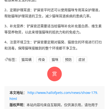
2、定期护理耳道：铲屎官平时还可以使用猫咪专用耳朵护理液，
帮助猫咪护理耳道的卫生，减少猫咪耳道疾病的患病几率。
3、补充营养：铲屎官还需要适当给猫咪补充补充蛋白质、维生素
等营养物资，以此来增强猫咪的抵抗力和的免疫力。
4、注意环境卫生：铲屎官要定期对猫窝、猫居住的环境进行打扫
和消毒，保障猫咪接触到的整个环境都干净卫生。
标签：
猫耳螨
传染
猫咪
预防
症状
赏
本文地址：
http://www.hallofpets.com/news/show-179.
html
版权声明：
本站内容均来自互联网，仅供演示用，请勿用于