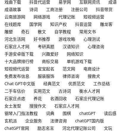
戏曲下载
抖音代运营
易学网
互联网资讯
成语
成语故事
诗词
工商注册
注册公司
抖音带货
云南旅游网
网络游戏
代理记账
短视频运营
在线题库
国学网
知识产权
抖音运营
雕龙客
雕塑
奇石
散文
自学教程
常用文书
河北生活网
好书推荐
游戏攻略
心理测试
石家庄人才网
考研真题
汉语知识
心理咨询
手游安卓版下载
兴趣爱好
网络知识
十大品牌排行榜
商标交易
单机游戏下载
短视频代运营
宝宝起名
范文网
电商设计
免费发布信息
服装服饰
律师咨询
搜救犬
Chat GPT中文版
经典范文
优质范文
工作总结
二手车估价
实用范文
古诗词
衡水人才网
石家庄点痣
养花
名酒回收
石家庄代理记账
女士发型
搜搜作文
石家庄人才网
钢琴入门指法教程
词典
围棋
chatGPT
读后感
玄机派
企业服务
法律咨询
chatGPT国内版
chatGPT官网
励志名言
河北代理记账公司
文玩