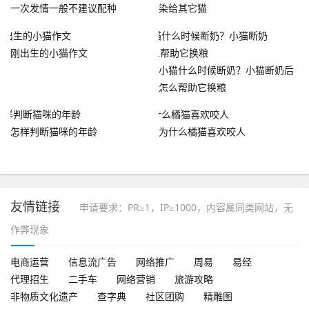
一次发情一般不建议配种
染给其它猫
刚出生的小猫作文
小猫什么时候断奶？小猫断奶后
怎么帮助它换粮
怎样判断猫咪的年龄
为什么橘猫喜欢咬人
友情链接
申请要求：PR≥1，IP≥1000，内容属同类网站，无
作弊现象
电商运营
信息流广告
网络推广
周易
易经
代理招生
二手车
网络营销
旅游攻略
非物质文化遗产
查字典
社区团购
精雕图