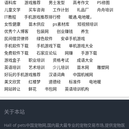
语料库
游戏推荐
男士发型
高考作文
PS修图
儿童文学
买车咨询
工作计划
礼品厂
舟舟培训
IT教程
手机游戏推荐排行榜
暖通,电地暖，
女性健康
苗木供应
ps素材库
短视频培训
优秀个人博客
包装网
创业赚钱
养生
民间借贷律师
绿色软件
安卓手机游戏
手机软件下载
手机游戏下载
单机游戏大全
免费软件下载
石家庄论坛
网赚
手游下载
游戏盒子
职业培训
资格考试
成语大全
英语培训
艺术培训
少儿培训
苗木网
雕塑网
好玩的手机游戏推荐
汉语词典
中国机械网
美文欣赏
红楼梦
道德经
标准件
电地暖
网站转让
鲜花
书包网
英语培训机构
关于本站
Hall of pets中国宠物网,国内最大最专业的宠物交易市场,提供宠物医