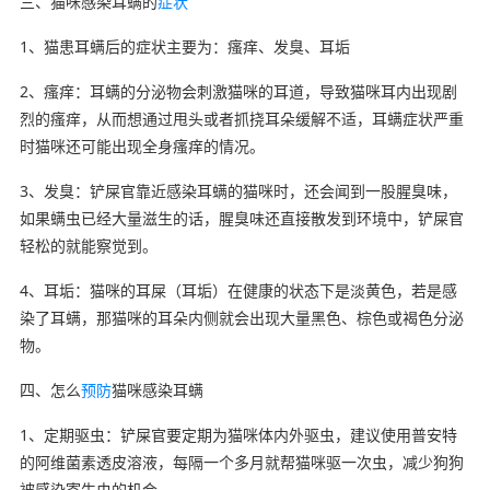
三、猫咪感染耳螨的
症状
1、猫患耳螨后的症状主要为：瘙痒、发臭、耳垢
2、瘙痒：耳螨的分泌物会刺激猫咪的耳道，导致猫咪耳内出现剧
烈的瘙痒，从而想通过甩头或者抓挠耳朵缓解不适，耳螨症状严重
时猫咪还可能出现全身瘙痒的情况。
3、发臭：铲屎官靠近感染耳螨的猫咪时，还会闻到一股腥臭味，
如果螨虫已经大量滋生的话，腥臭味还直接散发到环境中，铲屎官
轻松的就能察觉到。
4、耳垢：猫咪的耳屎（耳垢）在健康的状态下是淡黄色，若是感
染了耳螨，那猫咪的耳朵内侧就会出现大量黑色、棕色或褐色分泌
物。
四、怎么
预防
猫咪感染耳螨
1、定期驱虫：铲屎官要定期为猫咪体内外驱虫，建议使用普安特
的阿维菌素透皮溶液，每隔一个多月就帮猫咪驱一次虫，减少狗狗
被感染寄生虫的机会。