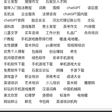
女士发型
搜搜作文
石家庄人才网
钢琴入门指法教程
词典
围棋
chatGPT
读后感
玄机派
企业服务
法律咨询
chatGPT国内版
chatGPT官网
励志名言
河北代理记账公司
文玩
语料库
游戏推荐
男士发型
高考作文
PS修图
儿童文学
买车咨询
工作计划
礼品厂
舟舟培训
IT教程
手机游戏推荐排行榜
暖通,电地暖，
女性健康
苗木供应
ps素材库
短视频培训
优秀个人博客
包装网
创业赚钱
养生
民间借贷律师
绿色软件
安卓手机游戏
手机软件下载
手机游戏下载
单机游戏大全
免费软件下载
石家庄论坛
网赚
手游下载
游戏盒子
职业培训
资格考试
成语大全
英语培训
艺术培训
少儿培训
苗木网
雕塑网
好玩的手机游戏推荐
汉语词典
中国机械网
美文欣赏
红楼梦
道德经
标准件
电地暖
网站转让
鲜花
书包网
英语培训机构