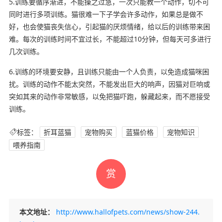
5.训练要循序渐进，不能操之过急，一次只能教一个动作，切不可
同时进行多项训练。猫很难一下子学会许多动作，如果总是做不
好，也会使猫丧失信心，引起猫的厌烦情绪，给以后的训练带来困
难。每次的训练时间不宜过长，不能超过10分钟，但每天可多进行
几次训练。
6.训练的环境要安静，且训练只能由一个人负责，以免造成猫咪困
扰。训练的动作不能太突然，不能发出巨大的响声，因猫对巨响或
突如其来的动作非常敏感，以免把猫吓跑，躲藏起来，而不愿接受
训练。
标签：
折耳蓝猫
宠物购买
蓝猫价格
宠物知识
喂养指南
赏
本文地址：
http://www.hallofpets.com/news/show-244.