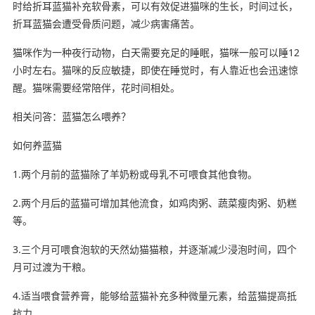
时给折耳蓝猫补充软骨素，可以有效促进猫咪的生长，时间过长，
折耳蓝猫会遭受骨质问题，减少病害痛苦。
猫咪作为一种夜行动物，白天需要充足的睡眠，猫咪一般可以睡12
小时左右。猫咪的反应敏捷，即使在睡觉时，有人靠近也会迅速惊
醒。猫咪需要经常陪伴，花时间相处。
相关问答：蓝猫怎么喂养？
如何养蓝猫
1.两个月前的蓝猫除了羊奶粉或母乳不可喂食其他食物。
2.两个月后的蓝猫可增加其他流食，如鸡肉粥、蔬菜瘦肉粥、奶糕
等。
3.三个月可喂食泡软的天然幼猫猫粮，并逐渐减少浸泡时间，四个
月可过渡为干粮。
4.适当喂食营养膏，能够给蓝猫补充多种微量元素，给蓝猫提高抵
抗力。