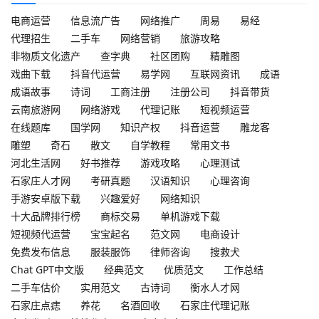
电商运营
信息流广告
网络推广
周易
易经
代理招生
二手车
网络营销
旅游攻略
非物质文化遗产
查字典
社区团购
精雕图
戏曲下载
抖音代运营
易学网
互联网资讯
成语
成语故事
诗词
工商注册
注册公司
抖音带货
云南旅游网
网络游戏
代理记账
短视频运营
在线题库
国学网
知识产权
抖音运营
雕龙客
雕塑
奇石
散文
自学教程
常用文书
河北生活网
好书推荐
游戏攻略
心理测试
石家庄人才网
考研真题
汉语知识
心理咨询
手游安卓版下载
兴趣爱好
网络知识
十大品牌排行榜
商标交易
单机游戏下载
短视频代运营
宝宝起名
范文网
电商设计
免费发布信息
服装服饰
律师咨询
搜救犬
Chat GPT中文版
经典范文
优质范文
工作总结
二手车估价
实用范文
古诗词
衡水人才网
石家庄点痣
养花
名酒回收
石家庄代理记账