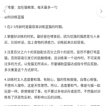
喂食量：加在猫粮里，每天最多一勺
如何训练蓝猫
1.在2-3月龄时是最容易训练蓝猫的时期。
2.掌握好训练的时机，最好是在喂食前，因为饥饿的猫愿意与人亲
近、比较听话，加上食物的诱惑力，训练起来比较容易。
3.注意百分之六十的奖励配合百分之四十的惩罚，惩罚不要打骂蓝
猫，否则容易引发它的抵触情绪，且训练某一个动作时，不可采用
过多的方式，以免猫无所适从，尽量辅助蓝猫达成指令然后奖励，
多次重复这个方式即可。
4.训练时主人态度要和蔼、有耐心，猫的性格倔强，自尊心很强，
不愿听人摆布，这是天性使然。所以，态度要和气，像是与猫一起
玩耍一样。即使做错了事，也不要过多地训斥或惩罚，不然猫对训
练有了厌恶性反射，将影响以后的训练。