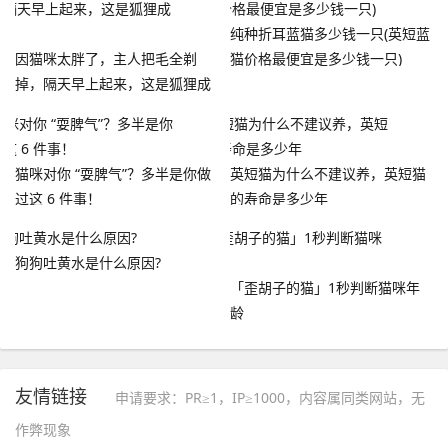
纯种折耳蓝猫多少钱一只(英短蓝
因猫咪太胖了，主人把毛全剃
猫价格最便宜是多少钱一只)
掉，隔天早上起来，这是狐狸成
精了？
猫咪对你 “耍脾气”？多半是你做
英短猫为什么不建议养，英短猫
过这 6 件事！
的寿命是多少年
狗狗吐黄水是什么原因?
「歪胡子的猫」1秒判断猫咪年
龄
友情链接
申请要求：PR≥1，IP≥1000，内容属同类网站，无
作弊现象