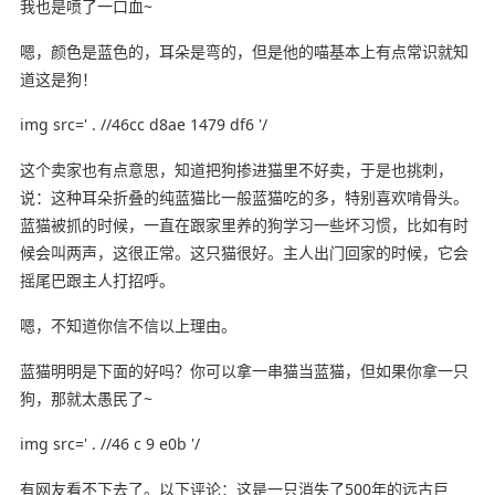
我也是喷了一口血~
嗯，颜色是蓝色的，耳朵是弯的，但是他的喵基本上有点常识就知
道这是狗！
img src=' . //46cc d8ae 1479 df6 '/
这个卖家也有点意思，知道把狗掺进猫里不好卖，于是也挑刺，
说：这种耳朵折叠的纯蓝猫比一般蓝猫吃的多，特别喜欢啃骨头。
蓝猫被抓的时候，一直在跟家里养的狗学习一些坏习惯，比如有时
候会叫两声，这很正常。这只猫很好。主人出门回家的时候，它会
摇尾巴跟主人打招呼。
嗯，不知道你信不信以上理由。
蓝猫明明是下面的好吗？你可以拿一串猫当蓝猫，但如果你拿一只
狗，那就太愚民了~
img src=' . //46 c 9 e0b '/
有网友看不下去了。以下评论：这是一只消失了500年的远古巨