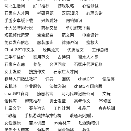
河北生活网
好书推荐
游戏攻略
心理测试
石家庄人才网
考研真题
汉语知识
心理咨询
手游安卓版下载
兴趣爱好
网络知识
十大品牌排行榜
商标交易
单机游戏下载
短视频代运营
宝宝起名
范文网
电商设计
免费发布信息
服装服饰
律师咨询
搜救犬
Chat GPT中文版
经典范文
优质范文
工作总结
二手车估价
实用范文
古诗词
衡水人才网
石家庄点痣
养花
名酒回收
石家庄代理记账
女士发型
搜搜作文
石家庄人才网
钢琴入门指法教程
词典
围棋
chatGPT
读后感
玄机派
企业服务
法律咨询
chatGPT国内版
chatGPT官网
励志名言
河北代理记账公司
文玩
语料库
游戏推荐
男士发型
高考作文
PS修图
儿童文学
买车咨询
工作计划
礼品厂
舟舟培训
IT教程
手机游戏推荐排行榜
暖通,电地暖，
女性健康
苗木供应
ps素材库
短视频培训
优秀个人博客
包装网
创业赚钱
养生