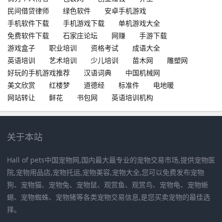
民间借贷律师
绿色软件
安卓手机游戏
手机软件下载
手机游戏下载
单机游戏大全
免费软件下载
石家庄论坛
网赚
手游下载
游戏盒子
职业培训
资格考试
成语大全
英语培训
艺术培训
少儿培训
苗木网
雕塑网
好玩的手机游戏推荐
汉语词典
中国机械网
美文欣赏
红楼梦
道德经
标准件
电地暖
网站转让
鲜花
书包网
英语培训机构
关于本站
Hall of pets中国宠物网,国内最大最专业的宠物交易市场,提供宠物医
院,宠物用品店,宠物托运,宠物美容,宠物大全,您可以免费发布宠物
狗、宠物猫、宠物兔、宠物鼠、观赏鱼、观赏鸟、宠物龟、宠物蜥
蜴、宠物蜘蛛、宠物猪等各类宠物交易信息,是您买卖宠物的最佳选
择。