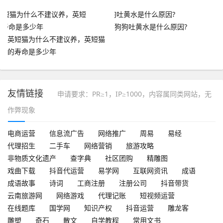
狗狗吐黄水是什么原因?
英短猫为什么不建议养，英短猫
的寿命是多少年
友情链接
申请要求：PR≥1，IP≥1000，内容属同类网站，无
作弊现象
电商运营
信息流广告
网络推广
周易
易经
代理招生
二手车
网络营销
旅游攻略
非物质文化遗产
查字典
社区团购
精雕图
戏曲下载
抖音代运营
易学网
互联网资讯
成语
成语故事
诗词
工商注册
注册公司
抖音带货
云南旅游网
网络游戏
代理记账
短视频运营
在线题库
国学网
知识产权
抖音运营
雕龙客
雕塑
奇石
散文
自学教程
常用文书