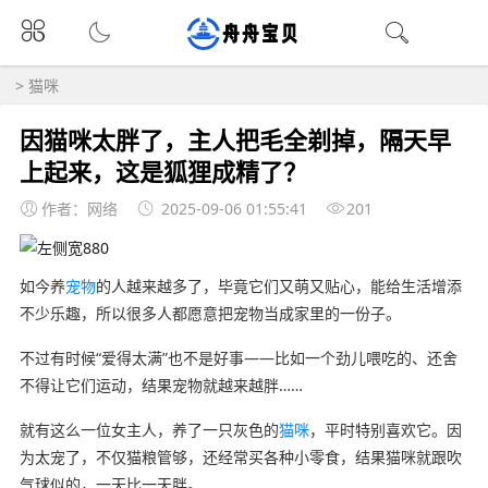
>
猫咪
因猫咪太胖了，主人把毛全剃掉，隔天早
上起来，这是狐狸成精了？
作者：网络
2025-09-06 01:55:41
201
如今养
宠物
的人越来越多了，毕竟它们又萌又贴心，能给生活增添
不少乐趣，所以很多人都愿意把宠物当成家里的一份子。
不过有时候“爱得太满”也不是好事——比如一个劲儿喂吃的、还舍
不得让它们运动，结果宠物就越来越胖……
就有这么一位女主人，养了一只灰色的
猫咪
，平时特别喜欢它。因
为太宠了，不仅猫粮管够，还经常买各种小零食，结果猫咪就跟吹
气球似的，一天比一天胖。