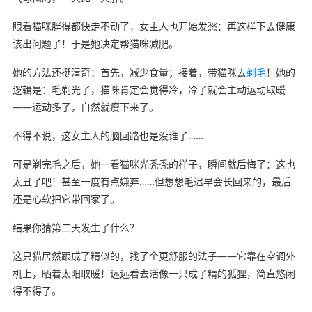
眼看猫咪胖得都快走不动了，女主人也开始发愁：再这样下去健康
该出问题了！于是她决定帮猫咪减肥。
她的方法还挺清奇：首先，减少食量；接着，带猫咪去
剃毛
！她的
逻辑是：毛剃光了，猫咪肯定会觉得冷，冷了就会主动运动取暖
——运动多了，自然就瘦下来了。
不得不说，这女主人的脑回路也是没谁了……
可是剃完毛之后，她一看猫咪光秃秃的样子，瞬间就后悔了：这也
太丑了吧！甚至一度有点嫌弃……但想想毛迟早会长回来的，最后
还是心软把它带回家了。
结果你猜第二天发生了什么？
这只猫居然跟成了精似的，找了个更舒服的法子——它靠在空调外
机上，晒着太阳取暖！远远看去活像一只成了精的狐狸，简直悠闲
得不得了。