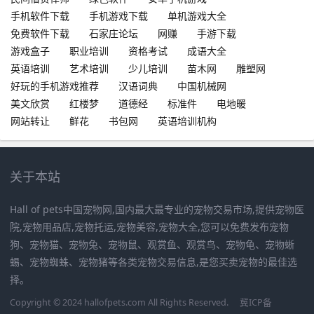
手机软件下载
手机游戏下载
单机游戏大全
免费软件下载
石家庄论坛
网赚
手游下载
游戏盒子
职业培训
资格考试
成语大全
英语培训
艺术培训
少儿培训
苗木网
雕塑网
好玩的手机游戏推荐
汉语词典
中国机械网
美文欣赏
红楼梦
道德经
标准件
电地暖
网站转让
鲜花
书包网
英语培训机构
关于本站
Hall of pets中国宠物网,国内最大最专业的宠物交易市场,提供宠物医
院,宠物用品店,宠物托运,宠物美容,宠物大全,您可以免费发布宠物
狗、宠物猫、宠物兔、宠物鼠、观赏鱼、观赏鸟、宠物龟、宠物蜥
蜴、宠物蜘蛛、宠物猪等各类宠物交易信息,是您买卖宠物的最佳选
择。
Copyright © 2024 hallofpets.com All Rights Reserved.
冀ICP备