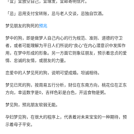
「宜」宜放空自己，宜理发，宜邮寄明信片。
「忌」忌用支付宝转账，忌与老人交谈，忌独自饮酒。
梦见朋友的狗死的
预兆
梦中的狗，即是做梦人自己内心的行为规范、准则、道德的守卫
者，或者可能理解为平日人们所说的“良心”在内心潜意识中发挥作
用，在梦中形成的形象。另一方面它则象征朋友，预示着忠贞的爱
情、忠诚的友情，或朋友的力量。
恋爱中的人梦见死的狗，说明可望成婚。坦诚相待。
梦见已死的狗，按周易五行分析，财位在东南方向，桃花位在正东
方向，幸运数字是0，吉祥色彩是白色，开运食物是粥。
梦见狗，预兆朋友软弱无能。
孕妇梦见狗，在很大的程序上，代表着对未来宝宝的一种期待，预
示着母子平安。