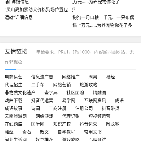
“灵山高加索幼犬价格狗场位置包
运输”详细信息
狗狗一月口粮上千元、一只布偶
猫上万元……为养宠物你花了多
少钱？
友情链接
申请要求：PR≥1，IP≥1000，内容属同类网站，无
作弊现象
电商运营
信息流广告
网络推广
周易
易经
代理招生
二手车
网络营销
旅游攻略
非物质文化遗产
查字典
社区团购
精雕图
戏曲下载
抖音代运营
易学网
互联网资讯
成语
成语故事
诗词
工商注册
注册公司
抖音带货
云南旅游网
网络游戏
代理记账
短视频运营
在线题库
国学网
知识产权
抖音运营
雕龙客
雕塑
奇石
散文
自学教程
常用文书
河北生活网
好书推荐
游戏攻略
心理测试