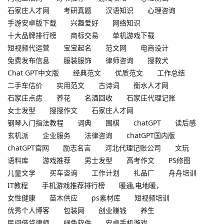
石家庄人才网
考研真题
汉语知识
心理咨询
手游安卓版下载
兴趣爱好
网络知识
十大品牌排行榜
商标交易
单机游戏下载
短视频代运营
宝宝起名
范文网
电商设计
免费发布信息
服装服饰
律师咨询
搜救犬
Chat GPT中文版
经典范文
优质范文
工作总结
二手车估价
实用范文
古诗词
衡水人才网
石家庄点痣
养花
名酒回收
石家庄代理记账
女士发型
搜搜作文
石家庄人才网
钢琴入门指法教程
词典
围棋
chatGPT
读后感
玄机派
企业服务
法律咨询
chatGPT国内版
chatGPT官网
励志名言
河北代理记账公司
文玩
语料库
游戏推荐
男士发型
高考作文
PS修图
儿童文学
买车咨询
工作计划
礼品厂
舟舟培训
IT教程
手机游戏推荐排行榜
暖通,电地暖，
女性健康
苗木供应
ps素材库
短视频培训
优秀个人博客
包装网
创业赚钱
养生
民间借贷律师
绿色软件
安卓手机游戏