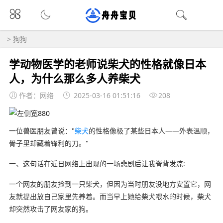
>
狗狗
学动物医学的老师说柴犬的性格就像日本
人，为什么那么多人养柴犬
作者：网络
2025-03-16 01:51:16
208
一位兽医朋友曾说："
柴犬
的性格像极了某些日本人——外表温顺，
骨子里却藏着锋利的刀。"
一、这句话在近日网络上出现的一场悲剧后让我脊背发凉:
一个网友的朋友捡到一只柴犬，但因为当时朋友没地方安置它，网
友就提出放自己家里先养着。而当早上她给柴犬喂水的时候，柴犬
却突然攻击了网友家的狗。