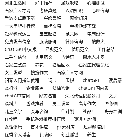
河北生活网
好书推荐
游戏攻略
心理测试
石家庄人才网
考研真题
汉语知识
心理咨询
手游安卓版下载
兴趣爱好
网络知识
十大品牌排行榜
商标交易
单机游戏下载
短视频代运营
宝宝起名
范文网
电商设计
免费发布信息
服装服饰
律师咨询
搜救犬
Chat GPT中文版
经典范文
优质范文
工作总结
二手车估价
实用范文
古诗词
衡水人才网
石家庄点痣
养花
名酒回收
石家庄代理记账
女士发型
搜搜作文
石家庄人才网
钢琴入门指法教程
词典
围棋
chatGPT
读后感
玄机派
企业服务
法律咨询
chatGPT国内版
chatGPT官网
励志名言
河北代理记账公司
文玩
语料库
游戏推荐
男士发型
高考作文
PS修图
儿童文学
买车咨询
工作计划
礼品厂
舟舟培训
IT教程
手机游戏推荐排行榜
暖通,电地暖，
女性健康
苗木供应
ps素材库
短视频培训
优秀个人博客
包装网
创业赚钱
养生