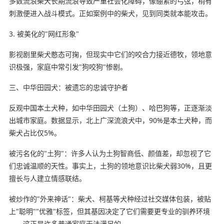
多数流浪柴犬长期流浪导致严重社会化障碍，像绷紧的弓弦，稍有
刺激便进入战斗模式。正如案例中的柴犬，见到同类就本能攻击。
3. 被美化的"网红形象"
影视剧里柴犬憨态可掬，但现实中它们的咬合力接近德牧，领地意
识极强，家庭中常引发"狗咬狗"惨剧。
三、中华田园犬：被遗忘的忠诚守护者
反观中国本土犬种，如中华田园犬（土狗）、哈巴狗等，正逐渐淡
出城市家庭。数据显示，北上广深流浪犬中，90%是本土犬种，而
柴犬占比仅5%。
被污名化的"土狗"：许多人认为土狗智商低、颜值差，却忽视了它
们忠诚温顺的天性。事实上，土狗的领地意识比柴犬弱30%，且更
擅长与人建立情感联结。
被炒作的"外来神话"：柴犬、柯基等犬种经过社交媒体包装，被贴
上"聪明""优雅"标签，但其基因决定了它们需要更专业的驯养环境
——这正是许多普通家庭无法满足的。