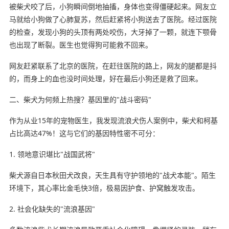
被柴犬咬了后，小狗瞬间倒地抽搐，身体也变得僵硬起来。网友立
马就给小狗做了心肺复苏，然后赶紧将小狗送去了医院。经过医院
的检查，发现小狗的头顶有两处咬伤，大牙掉了一颗，就连下颚骨
也出现了断裂。医生也觉得狗可能救不回来。
网友赶紧联系了北京的医院，在赶往医院的路上，网友的腿都是抖
的，而身上的血也没时间处理，好在最后小狗还是救了回来。
二、柴犬为何频上热搜？基因里的"战斗密码"
作为从业15年的宠物医生，我发现流浪犬伤人案例中，柴犬和柯基
占比高达47%！这与它们的基因特性密不可分：
1. 领地意识堪比"战国武将"
柴犬源自日本秋田犬改良，天生具有守护领地的"战犬本能"。陌生
环境下，其心率比金毛快3倍，极易因护食、护窝触发攻击。
2. 社会化缺失的"流浪基因"