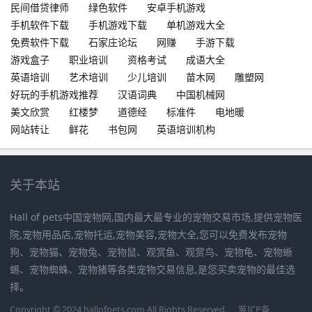
民间借贷律师
绿色软件
安卓手机游戏
手机软件下载
手机游戏下载
单机游戏大全
免费软件下载
石家庄论坛
网赚
手游下载
游戏盒子
职业培训
资格考试
成语大全
英语培训
艺术培训
少儿培训
苗木网
雕塑网
好玩的手机游戏推荐
汉语词典
中国机械网
美文欣赏
红楼梦
道德经
标准件
电地暖
网站转让
鲜花
书包网
英语培训机构
关于本站
Hall of pets中国宠物网,国内最大最专业的宠物交易市场,提供宠物医
院,宠物用品店,宠物托运,宠物美容,宠物大全,您可以免费发布宠物
狗、宠物猫、宠物兔、宠物鼠、观赏鱼、观赏鸟、宠物龟、宠物蜥
蜴、宠物蜘蛛、宠物猪等各类宠物交易信息,是您买卖宠物的最佳选
择。
Copyright © 2024 hallofpets.com All Rights Reserved.
冀ICP备