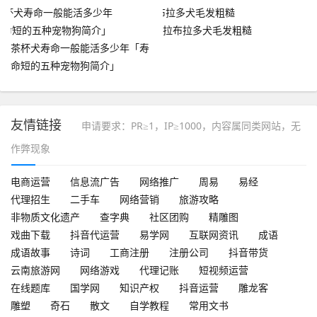
拉布拉多犬毛发粗糙
茶杯犬寿命一般能活多少年「寿
命短的五种宠物狗简介」
友情链接
申请要求：PR≥1，IP≥1000，内容属同类网站，无
作弊现象
电商运营
信息流广告
网络推广
周易
易经
代理招生
二手车
网络营销
旅游攻略
非物质文化遗产
查字典
社区团购
精雕图
戏曲下载
抖音代运营
易学网
互联网资讯
成语
成语故事
诗词
工商注册
注册公司
抖音带货
云南旅游网
网络游戏
代理记账
短视频运营
在线题库
国学网
知识产权
抖音运营
雕龙客
雕塑
奇石
散文
自学教程
常用文书