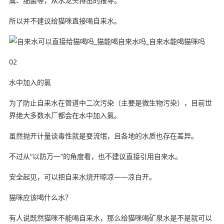
属、细菌等，从水龙头排出的报导。
所以并不建议给猫咪直接喝自来水。
02
水中加入的氯
为了防止自来水在管道中二次污染（主要是微生物污染），目前世
界绝大多数水厂都会在水中加入氯。
虽然抛开计量谈毒性就是耍流氓，且各地的水质也存在差异。
不过从“以防万一”的角度看，也不建议直接引用自来水。
安全起见，可以把自来水烧开晾凉——凉白开。
猫咪应该喝什么水？
有人说既然猫咪不能喝自来水，那么给猫咪喝矿泉水是不是就可以