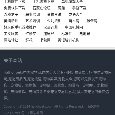
手机软件下载
手机游戏下载
单机游戏大全
免费软件下载
石家庄论坛
网赚
手游下载
游戏盒子
职业培训
资格考试
成语大全
英语培训
艺术培训
少儿培训
苗木网
雕塑网
好玩的手机游戏推荐
汉语词典
中国机械网
美文欣赏
红楼梦
道德经
标准件
电地暖
网站转让
鲜花
书包网
英语培训机构
关于本站
Hall of pets中国宠物网,国内最大最专业的宠物交易市场,提供宠物医
院,宠物用品店,宠物托运,宠物美容,宠物大全,您可以免费发布宠物
狗、宠物猫、宠物兔、宠物鼠、观赏鱼、观赏鸟、宠物龟、宠物蜥
蜴、宠物蜘蛛、宠物猪等各类宠物交易信息,是您买卖宠物的最佳选
择。
Copyright © 2024 hallofpets.com All Rights Reserved.
冀ICP备
2023006999号-11
网站地图