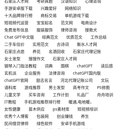
石家庄人才网
考研真题
汉语知识
心理咨询
手游安卓版下载
兴趣爱好
网络知识
十大品牌排行榜
商标交易
单机游戏下载
短视频代运营
宝宝起名
范文网
电商设计
免费发布信息
服装服饰
律师咨询
搜救犬
Chat GPT中文版
经典范文
优质范文
工作总结
二手车估价
实用范文
古诗词
衡水人才网
石家庄点痣
养花
名酒回收
石家庄代理记账
女士发型
搜搜作文
石家庄人才网
钢琴入门指法教程
词典
围棋
chatGPT
读后感
玄机派
企业服务
法律咨询
chatGPT国内版
chatGPT官网
励志名言
河北代理记账公司
文玩
语料库
游戏推荐
男士发型
高考作文
PS修图
儿童文学
买车咨询
工作计划
礼品厂
舟舟培训
IT教程
手机游戏推荐排行榜
暖通,电地暖，
女性健康
苗木供应
ps素材库
短视频培训
优秀个人博客
包装网
创业赚钱
养生
民间借贷律师
绿色软件
安卓手机游戏