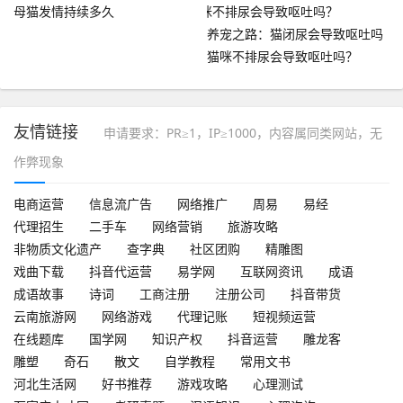
母猫发情持续多久
养宠之路：猫闭尿会导致呕吐吗
猫咪不排尿会导致呕吐吗？
友情链接
申请要求：PR≥1，IP≥1000，内容属同类网站，无
作弊现象
电商运营
信息流广告
网络推广
周易
易经
代理招生
二手车
网络营销
旅游攻略
非物质文化遗产
查字典
社区团购
精雕图
戏曲下载
抖音代运营
易学网
互联网资讯
成语
成语故事
诗词
工商注册
注册公司
抖音带货
云南旅游网
网络游戏
代理记账
短视频运营
在线题库
国学网
知识产权
抖音运营
雕龙客
雕塑
奇石
散文
自学教程
常用文书
河北生活网
好书推荐
游戏攻略
心理测试