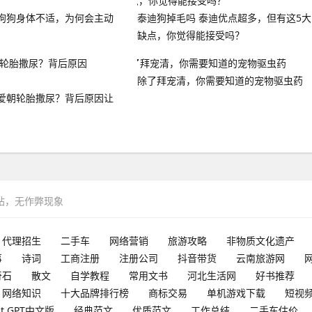
狗狗身体不适，为何会主动
泰迪狗掉毛吗 泰迪优点超多，但有这5大
缺点，你觉得能接受吗？
除了拜宠清，你需要知道的宠物驱虫药
爱朝轮胎撒尿？背后原因让
网站，无作弊现象
代理招生
二手车
网络营销
旅游攻略
非物质文化遗产
事
诗词
工商注册
注册公司
抖音带货
云南旅游网
奇石
散文
自学教程
常用文书
河北生活网
好书推荐
网络知识
十大品牌排行榜
商标交易
单机游戏下载
短视
at GPT中文版
经典范文
优质范文
工作总结
二手车估价