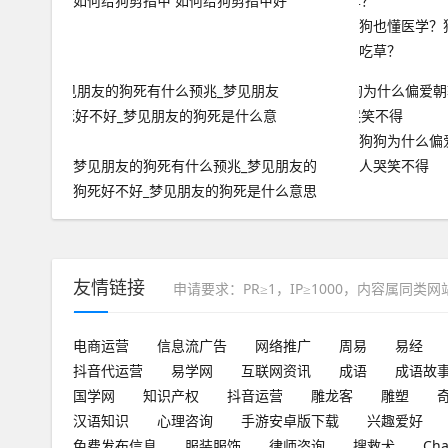
如何给狗剪指甲 如何给狗剪指甲好
狗也懂医学？
吃草？
狗狗为什么偏
梦见朋友的狗死有什么预兆_梦见朋友的
人哭笑不得
狗死好不好_梦见朋友的狗死是什么意思
友情链接
申请要求：PR≥1，IP≥1000，内容属同类
电商运营
信息流广告
网络推广
周易
易经
抖音代运营
易学网
互联网资讯
成语
成语故
国学网
知识产权
抖音运营
雕龙客
雕塑
汉语知识
心理咨询
手游安卓版下载
兴趣爱好
免费发布信息
服装服饰
律师咨询
搜救犬
Ch