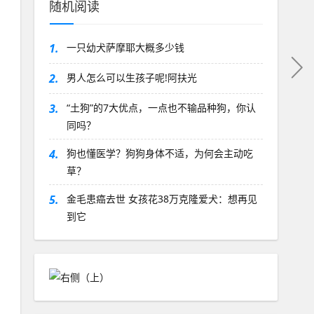
随机阅读
1.
一只幼犬萨摩耶大概多少钱
2.
男人怎么可以生孩子呢!阿扶光
3.
“土狗”的7大优点，一点也不输品种狗，你认
同吗？
4.
狗也懂医学？狗狗身体不适，为何会主动吃
草？
5.
金毛患癌去世 女孩花38万克隆爱犬：想再见
到它