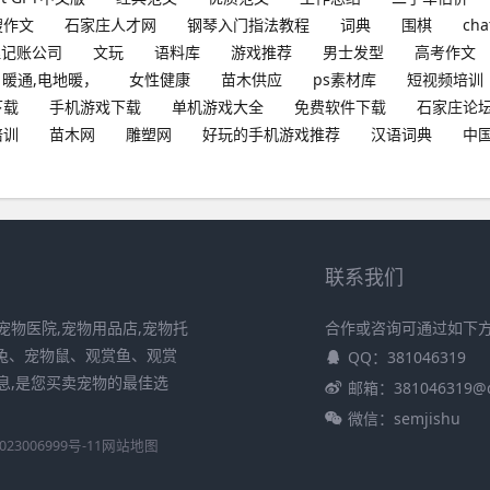
搜作文
石家庄人才网
钢琴入门指法教程
词典
围棋
cha
理记账公司
文玩
语料库
游戏推荐
男士发型
高考作文
暖通,电地暖，
女性健康
苗木供应
ps素材库
短视频培训
下载
手机游戏下载
单机游戏大全
免费软件下载
石家庄论
培训
苗木网
雕塑网
好玩的手机游戏推荐
汉语词典
中
联系我们
提供宠物医院,宠物用品店,宠物托
合作或咨询可通过如下
物兔、宠物鼠、观赏鱼、观赏
QQ：381046319
息,是您买卖宠物的最佳选
邮箱：381046319@
微信：semjishu
23006999号-11
网站地图