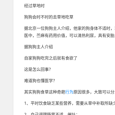
经过草地时
狗狗会时不时的去草地吃草
据北京一位狗狗主人介绍，他家的狗身体不适时，
医中，苎麻有药用价值，可以清热利尿，具有安胎
据狗狗主人介绍
自家狗狗吃完之后就有食欲了
这是怎么回事？
难道狗也懂医学？
其实狗狗食草这种奇葩
行为
原因很多，大致可以分
1、平时饮食缺乏某些营养，需要从草中补取所缺
2、自己调理肠胃不适，催吐；