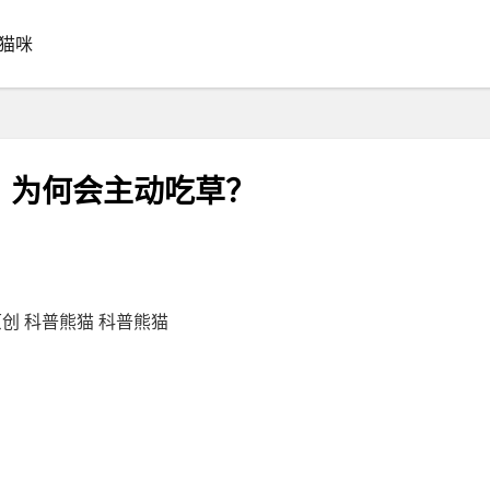
猫咪
，为何会主动吃草？
创 科普熊猫 科普熊猫