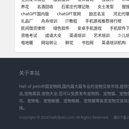
养花
名酒回收
石家庄代理记账
女士发型
搜
chatGPT国内版
chatGPT官网
励志名言
河北代
礼品厂
舟舟培训
IT教程
手机游戏推荐排行榜
民间借贷律师
绿色软件
安卓手机游戏
手机软件
资格考试
成语大全
英语培训
艺术培训
少儿
电地暖
网站转让
鲜花
书包网
英语培训机构
关于本站
Hall of pets中国宠物网,国内最大最专业的宠物交易市场,
运,宠物美容,宠物大全,您可以免费发布宠物狗、宠物猫、宠
鸟、宠物龟、宠物蜥蜴、宠物蜘蛛、宠物猪等各类宠物交易信
择。
Copyright © 2024 hallofpets.com All Rights Reserved.
冀ICP备20