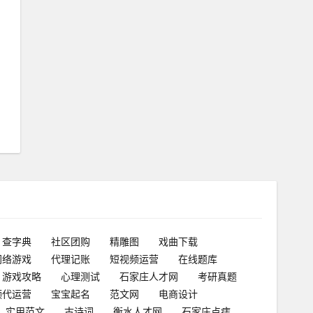
查字典
社区团购
精雕图
戏曲下载
网络游戏
代理记账
短视频运营
在线题库
游戏攻略
心理测试
石家庄人才网
考研真题
频代运营
宝宝起名
范文网
电商设计
实用范文
古诗词
衡水人才网
石家庄点痣