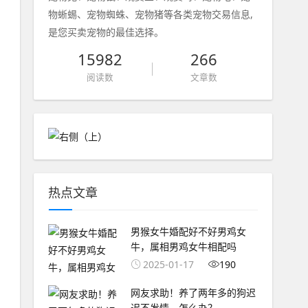
物蜥蜴、宠物蜘蛛、宠物猪等各类宠物交易信息,
是您买卖宠物的最佳选择。
15982
266
阅读数
文章数
热点文章
男猴女牛婚配好不好男鸡女
牛，属相男鸡女牛相配吗
2025-01-17
190
网友求助！养了两年多的狗迟
迟不发情，怎么办？