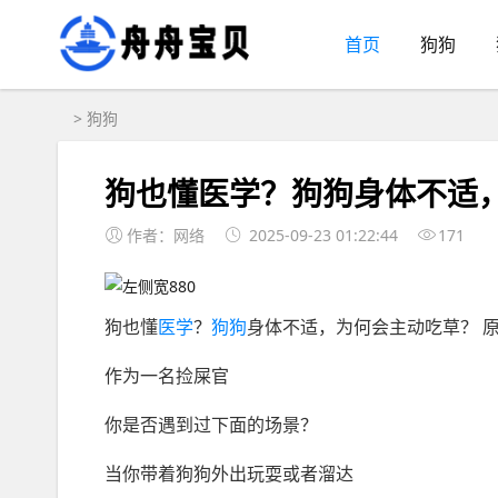
首页
狗狗
>
狗狗
狗也懂医学？狗狗身体不适
作者：网络
2025-09-23 01:22:44
171
狗也懂
医学
？
狗狗
身体不适，为何会主动吃草？ 原
作为一名捡屎官
你是否遇到过下面的场景？
当你带着狗狗外出玩耍或者溜达