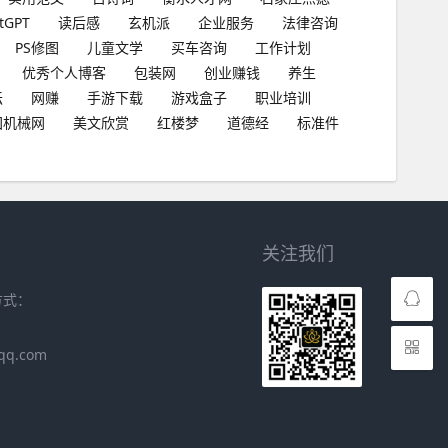
tGPT
读后感
玄机派
企业服务
法律咨询
PS修图
儿童文学
买车咨询
工作计划
优秀个人博客
包装网
创业赚钱
养生
坛
网赚
手游下载
游戏盒子
职业培训
国机械网
美文欣赏
红楼梦
道德经
标准件
关注我们
方式：
qq.com